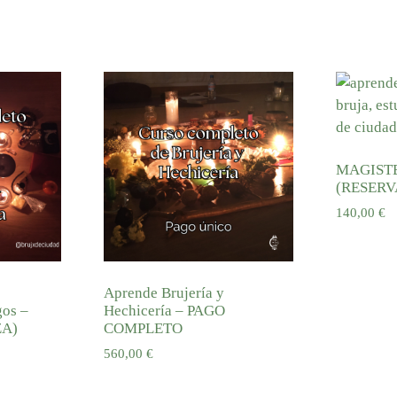
MAGISTER
(RESERV
140,00
€
Añadir 
Aprende Brujería y
gos –
Hechicería – PAGO
ZA)
COMPLETO
560,00
€