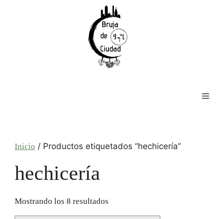
Saltar
al
contenido
Me
/ Productos etiquetados “hechicería”
Inicio
hechicería
Mostrando los 8 resultados